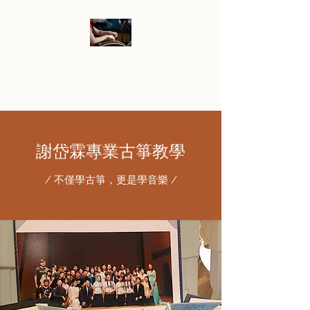
​溫哥華、列治文學古箏
招生中
謝岱霖專業古箏教學
/ 不僅學古箏，更是學音樂 /