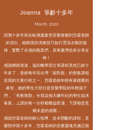
Joanna 箏齡十多年
March, 2022
回溯十多年前在歐洲盧森堡音樂會聽到岱霖老師
的演出，她精湛的演奏技巧如行雲流水般的旋
律，驚艷了在場的觀眾們，原來臺灣也有古箏女
神！
感謝網路發達，遠距離學習古箏課程竟然已經十
年多了，曾經每年回台灣「面對面」的密集課程
是我的主要行程之一。岱霖老師年輕有著穩重的
睿智，她的學生大部分是音樂學院的年輕孩子
們，「有教無類」令我這個大嬸年紀的學生如沐
春風，上課的每一分秒都獲益匪淺，下課都是意
猶未盡的感覺……
感謝岱霖老師的耐心指導，從未間斷的課程，音
樂陪伴我十多年，岱霖老師的音樂靈魂充滿正能