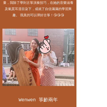
量，我除了學到古箏演奏技巧，在她的音樂涵養
及氣質耳濡目染下，成就了自信滿滿的學習興
趣。 我真的可以彈好古箏！😘😘😘
Wenwen 箏齡兩年